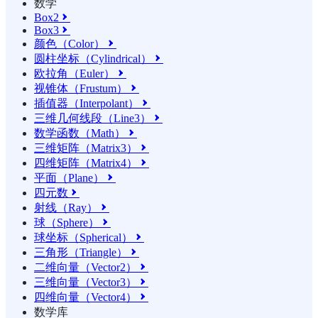
数学
Box2

Box3

颜色（Color）

圆柱坐标（Cylindrical）

欧拉角（Euler）

视锥体（Frustum）

插值器（Interpolant）

三维几何线段（Line3）

数学函数（Math）

三维矩阵（Matrix3）

四维矩阵（Matrix4）

平面（Plane）

四元数

射线（Ray）

球（Sphere）

球坐标（Spherical）

三角形（Triangle）

二维向量（Vector2）

三维向量（Vector3）

四维向量（Vector4）

数学库