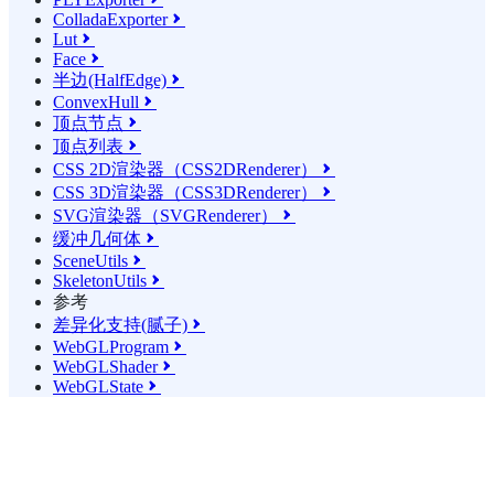
ColladaExporter

Lut

Face

半边(HalfEdge)

ConvexHull

顶点节点

顶点列表

CSS 2D渲染器（CSS2DRenderer）

CSS 3D渲染器（CSS3DRenderer）

SVG渲染器（SVGRenderer）

缓冲几何体

SceneUtils

SkeletonUtils

参考
差异化支持(腻子)

WebGLProgram

WebGLShader

WebGLState
