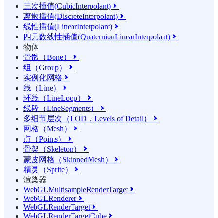
三次插值(CubicInterpolant)

离散插值(DiscreteInterpolant)

线性插值(LinearInterpolant)

四元数线性插值(QuaternionLinearInterpolant)

物体
骨骼（Bone）

组（Group）

实例化网格

线（Line）

环线（LineLoop）

线段（LineSegments）

多细节层次（LOD，Levels of Detail）

网格（Mesh）

点（Points）

骨架（Skeleton）

蒙皮网格（SkinnedMesh）

精灵（Sprite）

渲染器
WebGLMultisampleRenderTarget

WebGLRenderer

WebGLRenderTarget

WebGLRenderTargetCube
