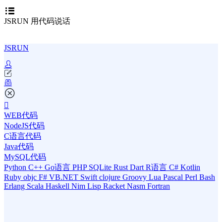
JSRUN 用代码说话
JSRUN
WEB代码
NodeJS代码
C语言代码
Java代码
MySQL代码
Python
C++
Go语言
PHP
SQLite
Rust
Dart
R语言
C#
Kotlin
Ruby
objc
F#
VB.NET
Swift
clojure
Groovy
Lua
Pascal
Perl
Bash
Erlang
Scala
Haskell
Nim
Lisp
Racket
Nasm
Fortran