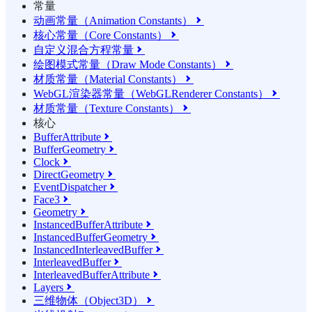
常量
动画常量（Animation Constants）

核心常量（Core Constants）

自定义混合方程常量

绘图模式常量（Draw Mode Constants）

材质常量（Material Constants）

WebGL渲染器常量（WebGLRenderer Constants）

材质常量（Texture Constants）

核心
BufferAttribute

BufferGeometry

Clock

DirectGeometry

EventDispatcher

Face3

Geometry

InstancedBufferAttribute

InstancedBufferGeometry

InstancedInterleavedBuffer

InterleavedBuffer

InterleavedBufferAttribute

Layers

三维物体（Object3D）
