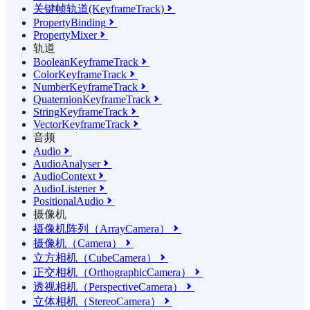
关键帧轨道(KeyframeTrack)

PropertyBinding

PropertyMixer

轨道
BooleanKeyframeTrack

ColorKeyframeTrack

NumberKeyframeTrack

QuaternionKeyframeTrack

StringKeyframeTrack

VectorKeyframeTrack

音频
Audio

AudioAnalyser

AudioContext

AudioListener

PositionalAudio

摄像机
摄像机阵列（ArrayCamera）

摄像机（Camera）

立方相机（CubeCamera）

正交相机（OrthographicCamera）

透视相机（PerspectiveCamera）

立体相机（StereoCamera）
