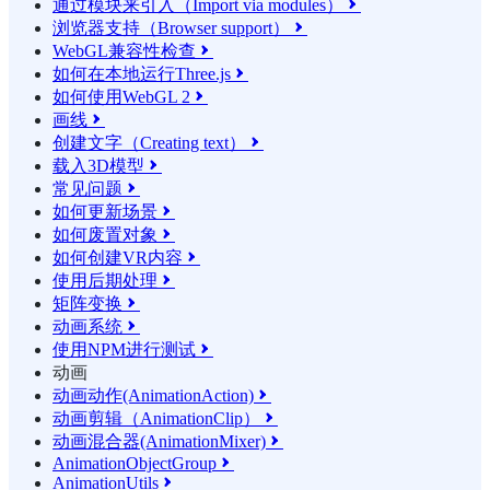
通过模块来引入（Import via modules）

浏览器支持（Browser support）

WebGL兼容性检查

如何在本地运行Three.js

如何使用WebGL 2

画线

创建文字（Creating text）

载入3D模型

常见问题

如何更新场景

如何废置对象

如何创建VR内容

使用后期处理

矩阵变换

动画系统

使用NPM进行测试

动画
动画动作(AnimationAction)

动画剪辑（AnimationClip）

动画混合器(AnimationMixer)

AnimationObjectGroup

AnimationUtils
