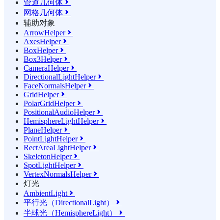
管道几何体

网格几何体

辅助对象
ArrowHelper

AxesHelper

BoxHelper

Box3Helper

CameraHelper

DirectionalLightHelper

FaceNormalsHelper

GridHelper

PolarGridHelper

PositionalAudioHelper

HemisphereLightHelper

PlaneHelper

PointLightHelper

RectAreaLightHelper

SkeletonHelper

SpotLightHelper

VertexNormalsHelper

灯光
AmbientLight

平行光（DirectionalLight）

半球光（HemisphereLight）
