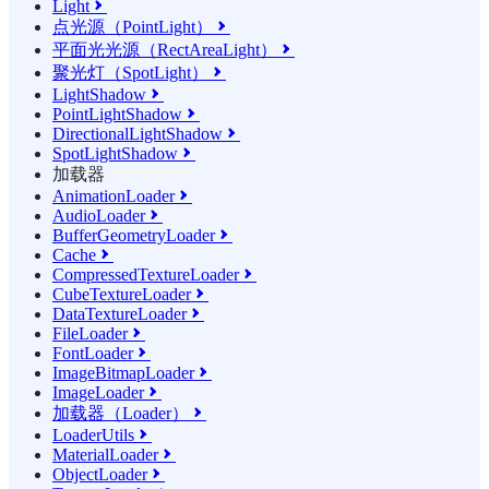
Light

点光源（PointLight）

平面光光源（RectAreaLight）

聚光灯（SpotLight）

LightShadow

PointLightShadow

DirectionalLightShadow

SpotLightShadow

加载器
AnimationLoader

AudioLoader

BufferGeometryLoader

Cache

CompressedTextureLoader

CubeTextureLoader

DataTextureLoader

FileLoader

FontLoader

ImageBitmapLoader

ImageLoader

加载器（Loader）

LoaderUtils

MaterialLoader

ObjectLoader
