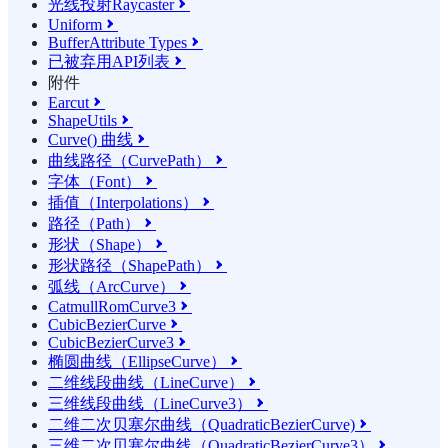
光线投射Raycaster

Uniform

BufferAttribute Types

已被弃用API列表

附件
Earcut

ShapeUtils

Curve() 曲线

曲线路径（CurvePath）

字体（Font）

插值（Interpolations）

路径（Path）

形状（Shape）

形状路径（ShapePath）

弧线（ArcCurve）

CatmullRomCurve3

CubicBezierCurve

CubicBezierCurve3

椭圆曲线（EllipseCurve）

二维线段曲线（LineCurve）

三维线段曲线（LineCurve3）

二维二次贝塞尔曲线（QuadraticBezierCurve)

三维二次贝塞尔曲线（QuadraticBezierCurve3）
