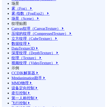
场景
雾（Fog）

雾-指数（FogExp2）

场景（Scene）

纹理贴图
Canvas纹理（CanvasTexture）

压缩的纹理（CompressedTexture）

立方纹理（CubeTexture）

数据纹理

DataTexture3D

深度纹理（DepthTexture）

纹理（Texture）

视频纹理（VideoTexture）

示例
CCDIK解算器

Mmdanimation助手

MMD物理

设备定向控制

牵引控制

第一人称控制

飞行控制
