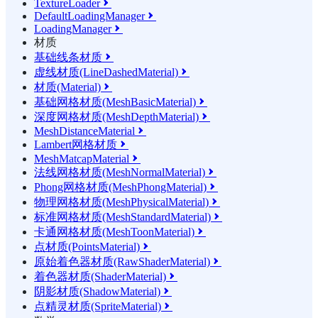
TextureLoader

DefaultLoadingManager

LoadingManager

材质
基础线条材质

虚线材质(LineDashedMaterial)

材质(Material)

基础网格材质(MeshBasicMaterial)

深度网格材质(MeshDepthMaterial)

MeshDistanceMaterial

Lambert网格材质

MeshMatcapMaterial

法线网格材质(MeshNormalMaterial)

Phong网格材质(MeshPhongMaterial)

物理网格材质(MeshPhysicalMaterial)

标准网格材质(MeshStandardMaterial)

卡通网格材质(MeshToonMaterial)

点材质(PointsMaterial)

原始着色器材质(RawShaderMaterial)

着色器材质(ShaderMaterial)

阴影材质(ShadowMaterial)

点精灵材质(SpriteMaterial)
