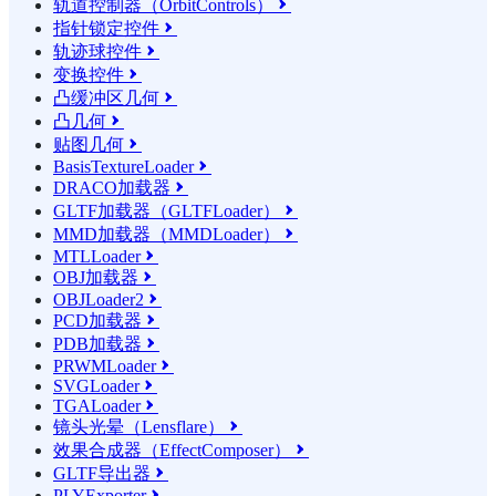
轨道控制器（OrbitControls）

指针锁定控件

轨迹球控件

变换控件

凸缓冲区几何

凸几何

贴图几何

BasisTextureLoader

DRACO加载器

GLTF加载器（GLTFLoader）

MMD加载器（MMDLoader）

MTLLoader

OBJ加载器

OBJLoader2

PCD加载器

PDB加载器

PRWMLoader

SVGLoader

TGALoader

镜头光晕（Lensflare）

效果合成器（EffectComposer）

GLTF导出器

PLYExporter
