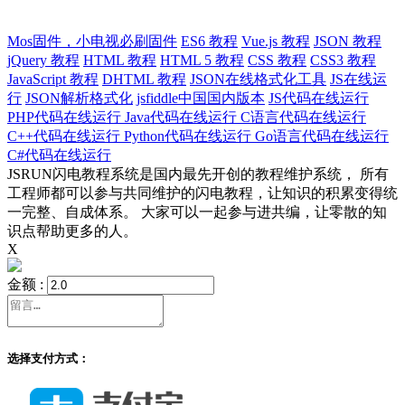
Mos固件，小电视必刷固件
ES6 教程
Vue.js 教程
JSON 教程
jQuery 教程
HTML 教程
HTML 5 教程
CSS 教程
CSS3 教程
JavaScript 教程
DHTML 教程
JSON在线格式化工具
JS在线运
行
JSON解析格式化
jsfiddle中国国内版本
JS代码在线运行
PHP代码在线运行
Java代码在线运行
C语言代码在线运行
C++代码在线运行
Python代码在线运行
Go语言代码在线运行
C#代码在线运行
JSRUN闪电教程系统是国内最先开创的教程维护系统， 所有
工程师都可以参与共同维护的闪电教程，让知识的积累变得统
一完整、自成体系。 大家可以一起参与进共编，让零散的知
识点帮助更多的人。
X
金额 :
选择支付方式：